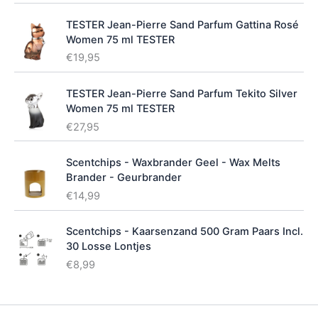
s
e
TESTER Jean-Pierre Sand Parfum Gattina Rosé
l
Women 75 ml TESTER
e
€
19,95
c
t
e
TESTER Jean-Pierre Sand Parfum Tekito Silver
r
Women 75 ml TESTER
e
€
27,95
n
Scentchips - Waxbrander Geel - Wax Melts
Brander - Geurbrander
€
14,99
Scentchips - Kaarsenzand 500 Gram Paars Incl.
30 Losse Lontjes
€
8,99