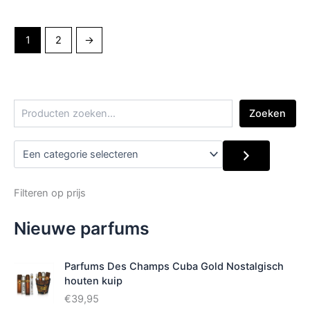
1
2
→
Z
Zoeken
o
e
E
k
e
e
n
n
c
Filteren op prijs
a
t
Nieuwe parfums
e
g
o
Parfums Des Champs Cuba Gold Nostalgisch
r
houten kuip
i
e
€
39,95